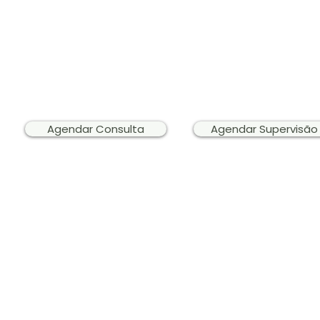
Entre e
Para marcação de Avaliação Neuropsicológica, 
loja dos produtos psicoped
Agendar Consulta
Agendar Supervisão
© 2026 Simaia Sampaio — Psicopedag