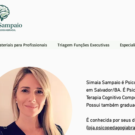
teriais para Profissionais
Triagem Funções Executivas
Especial
Simaia Sampaio é Psico
em Salvador/BA. É Psi
Terapia Cognitivo Compo
Possui também gradua
É conhecida por seus d
(
loja.psicopedagogiabra