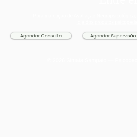
Para marcação de Avaliação Neuropsicológica, 
loja dos produtos psicoped
Agendar Consulta
Agendar Supervisão
© 2026 Simaia Sampaio — Psicopedag