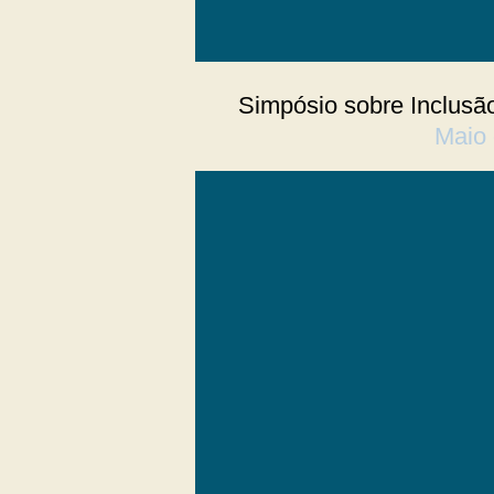
Simpósio sobre Inclus
Maio 