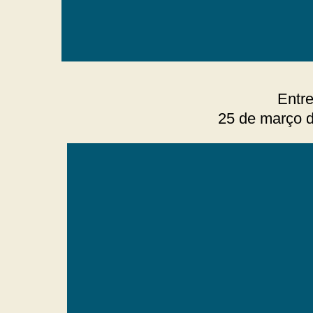
Entr
25 de março d