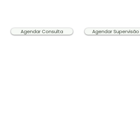
Para marcação de Avaliação Neuropsicológica, 
loja dos produtos psicoped
Agendar Consulta
Agendar Supervisão
© 2026 Simaia Sampaio — Psicopedag