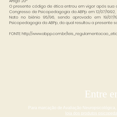
Artigo 20º
O presente código de ética entrou em vigor após sua a
Congresso de Psicopedagogia da ABPp em 12/07/1992, e
Nato no biênio 95/96, sendo aprovado em 19/07/19
Psicopedagogia da ABPp, da qual resultou a presente s
FONTE:
http://www.abpp.com.br/leis_regulamentacao_eti
Entre e
Para marcação de Avaliação Neuropsicológica, 
loja dos produtos psicoped